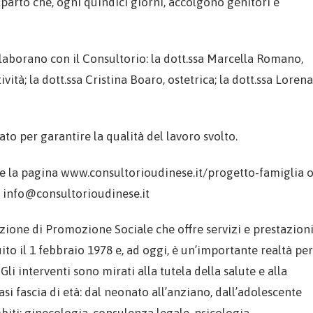
tparto che, ogni quindici giorni, accolgono genitori e
llaborano con il Consultorio: la dott.ssa Marcella Romano,
ità; la dott.ssa Cristina Boaro, ostetrica; la dott.ssa Lorena
tato per garantire la qualità del lavoro svolto.
are la pagina www.consultorioudinese.it/progetto-famiglia 
l info@consultorioudinese.it
zione di Promozione Sociale che offre servizi e prestazion
uito il 1 febbraio 1978 e, ad oggi, è un’importante realtà per
Gli interventi sono mirati alla tutela della salute e alla
i fascia di età: dal neonato all’anziano, dall’adolescente
ambiti: ginecologia, consulenza legale, psicologia