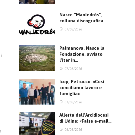
Nasce “Manledrôs”,
collana discografica…
07/08/2026
Palmanova. Nasce la
Fondazione, avviato
i
l’iter in…
07/08/2026
Icop, Petrucco: «Così
conciliamo lavoro e
famiglia»
07/08/2026
Allerta dell’Arcidiocesi
di Udine: «False e-mail…
06/08/2026
e