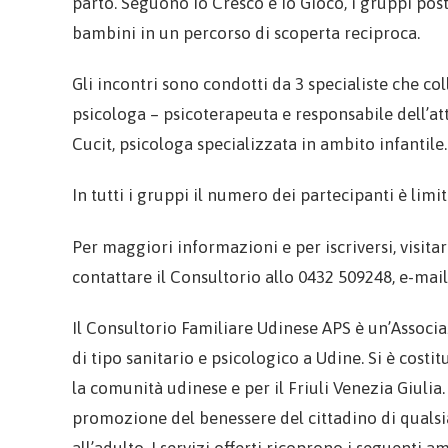
parto. Seguono Io Cresco e Io Gioco, i gruppi pos
bambini in un percorso di scoperta reciproca.
Gli incontri sono condotti da 3 specialiste che co
psicologa – psicoterapeuta e responsabile dell’attiv
Cucit, psicologa specializzata in ambito infantile.
In tutti i gruppi il numero dei partecipanti è limi
Per maggiori informazioni e per iscriversi, visit
contattare il Consultorio allo 0432 509248, e-mai
Il Consultorio Familiare Udinese APS è un’Associa
di tipo sanitario e psicologico a Udine. Si è costit
la comunità udinese e per il Friuli Venezia Giulia. 
promozione del benessere del cittadino di qualsias
all’adulto. I servizi offerti ricoprono i seguenti 