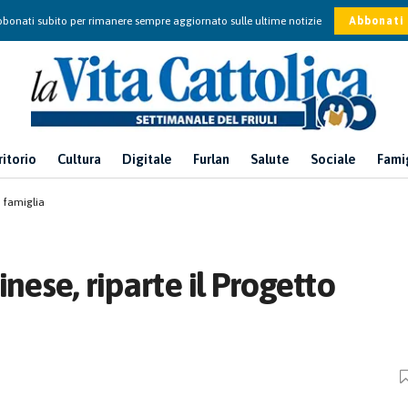
bonati subito per rimanere sempre aggiornato sulle ultime notizie
Abbonati
ritorio
Cultura
Digitale
Furlan
Salute
Sociale
Fami
o famiglia
nese, riparte il Progetto