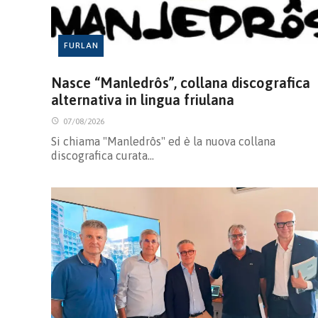
FURLAN
Nasce “Manledrôs”, collana discografica
alternativa in lingua friulana
07/08/2026
Si chiama "Manledrôs" ed è la nuova collana
discografica curata…