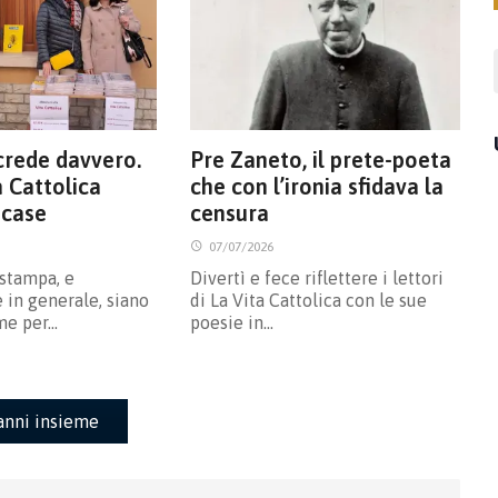
crede davvero.
Pre Zaneto, il prete-poeta
a Cattolica
che con l’ironia sfidava la
 case
censura
07/07/2026
 stampa, e
Divertì e fece riflettere i lettori
 in generale, siano
di La Vita Cattolica con le sue
me per…
poesie in…
anni insieme