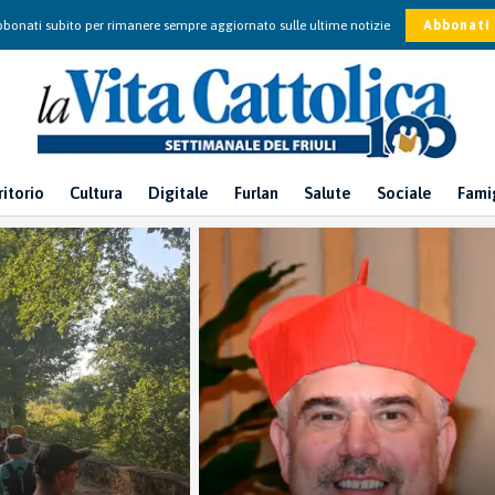
bonati subito per rimanere sempre aggiornato sulle ultime notizie
Abbonati
ritorio
Cultura
Digitale
Furlan
Salute
Sociale
Fami