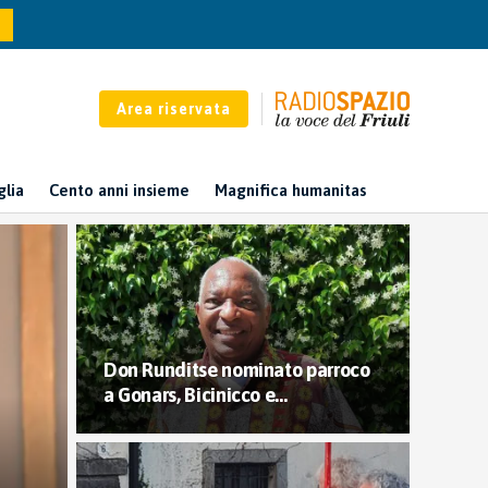
Area riservata
glia
Cento anni insieme
Magnifica humanitas
Don Runditse nominato parroco
a Gonars, Bicinicco e…
1,663