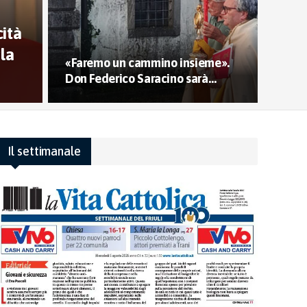
ità
rla
«Faremo un cammino insieme».
Don Federico Saracino sarà…
561
Il settimanale