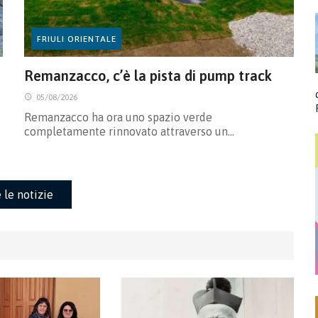
FRIULI ORIENTALE
Remanzacco, c’è la pista di pump track
05/08/2026
Remanzacco ha ora uno spazio verde
completamente rinnovato attraverso un…
 le notizie