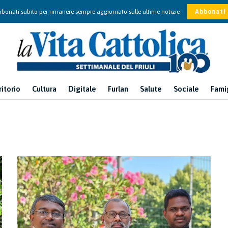
bonati subito per rimanere sempre aggiornato sulle ultime notizie
Abbonati
ritorio
Cultura
Digitale
Furlan
Salute
Sociale
Fami