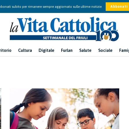
bonati subito per rimanere sempre aggiornato sulle ultime notizie
Abbonati
ritorio
Cultura
Digitale
Furlan
Salute
Sociale
Fami