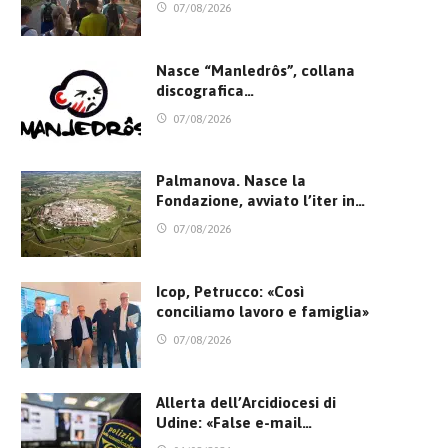
07/08/2026
Nasce “Manledrôs”, collana
discografica…
07/08/2026
Palmanova. Nasce la
Fondazione, avviato l’iter in…
07/08/2026
Icop, Petrucco: «Così
conciliamo lavoro e famiglia»
07/08/2026
Allerta dell’Arcidiocesi di
Udine: «False e-mail…