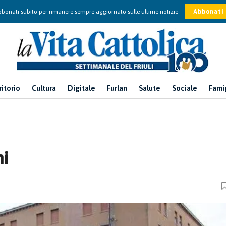
bonati subito per rimanere sempre aggiornato sulle ultime notizie
Abbonati
ritorio
Cultura
Digitale
Furlan
Salute
Sociale
Fami
ni