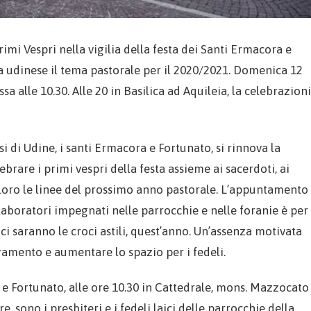
imi Vespri nella vigilia della festa dei Santi Ermacora e
 udinese il tema pastorale per il 2020/2021. Domenica 12
sa alle 10.30. Alle 20 in Basilica ad Aquileia, la celebrazioni
si di Udine, i santi Ermacora e Fortunato, si rinnova la
ebrare i primi vespri della festa assieme ai sacerdoti, ai
 loro le linee del prossimo anno pastorale. L’appuntamento
aboratori impegnati nelle parrocchie e nelle foranie è per
 ci saranno le croci astili, quest’anno. Un’assenza motivata
bramento e aumentare lo spazio per i fedeli.
e Fortunato, alle ore 10.30 in Cattedrale, mons. Mazzocato
e, sono i presbiteri e i fedeli laici delle parrocchie della