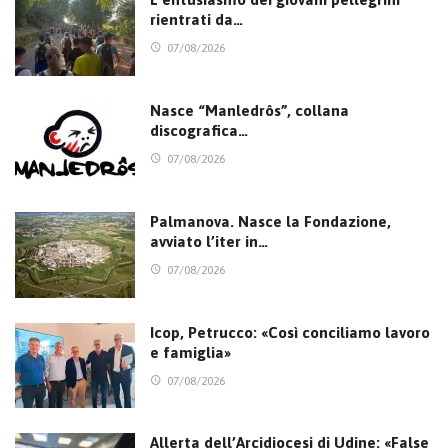
rientrati da…
07/08/2026
Nasce “Manledrôs”, collana
discografica…
07/08/2026
Palmanova. Nasce la Fondazione,
avviato l’iter in…
07/08/2026
Icop, Petrucco: «Così conciliamo lavoro
e famiglia»
07/08/2026
Allerta dell’Arcidiocesi di Udine: «False