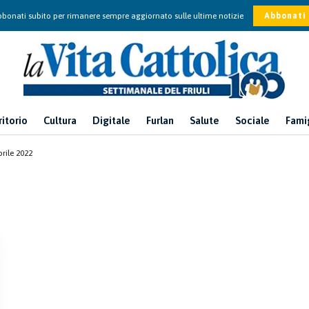
bonati subito per rimanere sempre aggiornato sulle ultime notizie
Abbonati
ritorio
Cultura
Digitale
Furlan
Salute
Sociale
Fami
rile 2022