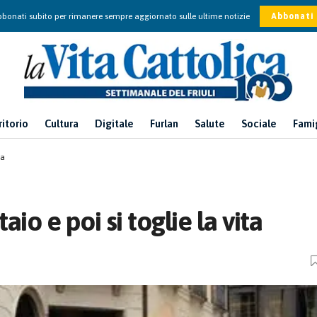
bonati subito per rimanere sempre aggiornato sulle ultime notizie
Abbonati
ritorio
Cultura
Digitale
Furlan
Salute
Sociale
Fami
ta
io e poi si toglie la vita