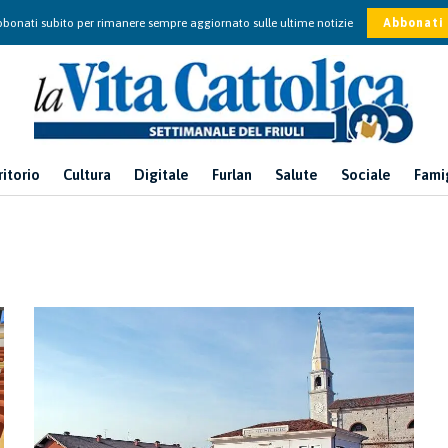
bonati subito per rimanere sempre aggiornato sulle ultime notizie
Abbonati
ritorio
Cultura
Digitale
Furlan
Salute
Sociale
Fami