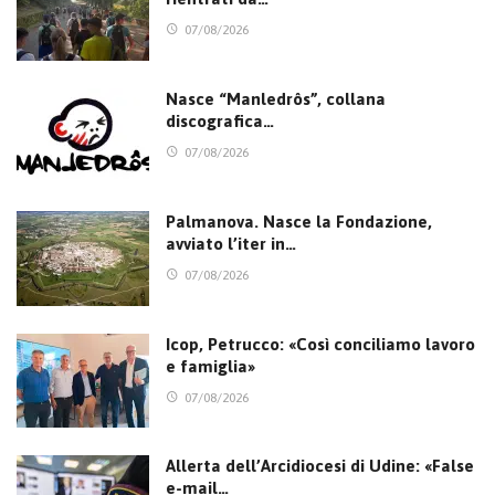
07/08/2026
Nasce “Manledrôs”, collana
discografica…
07/08/2026
Palmanova. Nasce la Fondazione,
avviato l’iter in…
07/08/2026
Icop, Petrucco: «Così conciliamo lavoro
e famiglia»
07/08/2026
Allerta dell’Arcidiocesi di Udine: «False
e-mail…