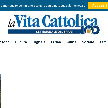
bonati subito per rimanere sempre aggiornato sulle ultime notizie
Abbonati
ritorio
Cultura
Digitale
Furlan
Salute
Sociale
Fami