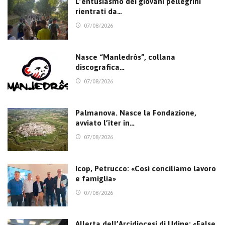
L’entusiasmo dei giovani pellegrini
rientrati da…
07/08/2026
Nasce “Manledrôs”, collana
discografica…
07/08/2026
Palmanova. Nasce la Fondazione,
avviato l’iter in…
07/08/2026
Icop, Petrucco: «Così conciliamo lavoro
e famiglia»
07/08/2026
Allerta dell’Arcidiocesi di Udine: «False