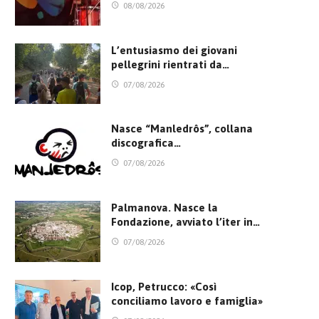
08/08/2026
L’entusiasmo dei giovani
pellegrini rientrati da…
07/08/2026
Nasce “Manledrôs”, collana
discografica…
07/08/2026
Palmanova. Nasce la
Fondazione, avviato l’iter in…
07/08/2026
Icop, Petrucco: «Così
conciliamo lavoro e famiglia»