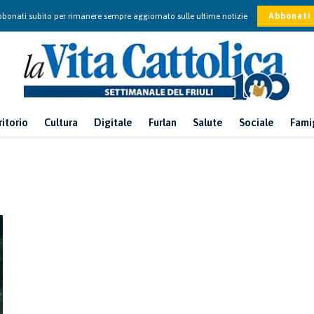
bonati subito per rimanere sempre aggiornato sulle ultime notizie
Abbonati
ritorio
Cultura
Digitale
Furlan
Salute
Sociale
Fami