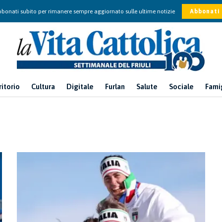
bonati subito per rimanere sempre aggiornato sulle ultime notizie
Abbonati
ritorio
Cultura
Digitale
Furlan
Salute
Sociale
Fami