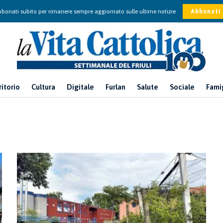
bonati subito per rimanere sempre aggiornato sulle ultime notizie
Abbonati
ritorio
Cultura
Digitale
Furlan
Salute
Sociale
Fami