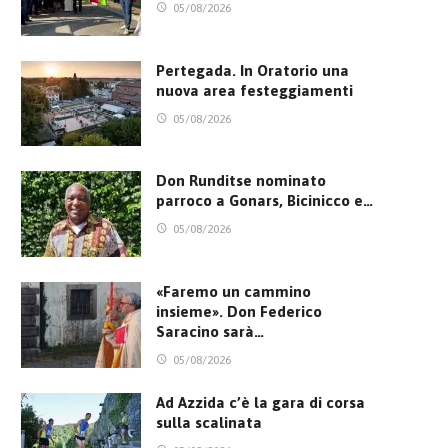
05/08/2026
Pertegada. In Oratorio una
nuova area festeggiamenti
05/08/2026
Don Runditse nominato
parroco a Gonars, Bicinicco e…
05/08/2026
«Faremo un cammino
insieme». Don Federico
Saracino sarà…
05/08/2026
Ad Azzida c’è la gara di corsa
sulla scalinata