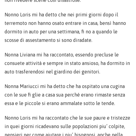
non rivedere scene cosi disastrose.
Nonno Loris mi ha detto che nei primi giorni dopo il
terremoto non hanno osato entrare in casa, bensì hanno
dormito in auto per una settimana, fi no a quando le
scosse di assestamento si sono diradate.
Nonna Liviana mi ha raccontato, essendo precluse le
consuete attività e sempre in stato ansioso, ha dormito in
auto trasferendosi nel giardino dei genitori.
Nonna Mariucci mi ha detto che ha ospitato una cugina
con le sue fi glie a casa sua perché erano rimaste senza
essa e le piccole si erano ammalate sotto le tende.
Nonno Loris mi ha raccontato che le sue paure e tristezze
in quei giorni ricadevano sulle popolazioni piu’ colpite,
pensieri per come aiutare i piu’ bisognosi, anche nella