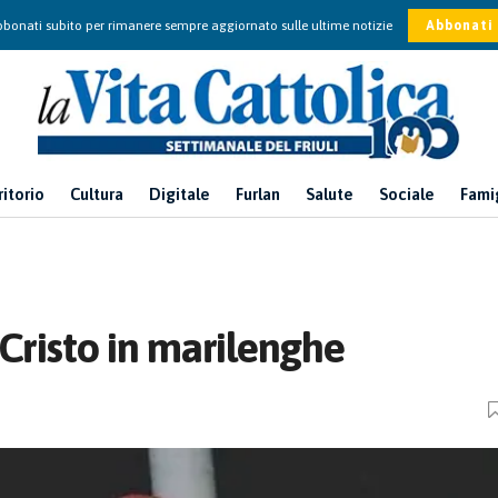
bonati subito per rimanere sempre aggiornato sulle ultime notizie
Abbonati
ritorio
Cultura
Digitale
Furlan
Salute
Sociale
Fami
 Cristo in marilenghe