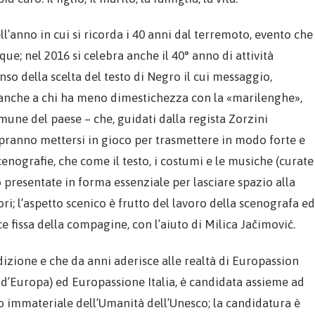
ll’anno in cui si ricorda i 40 anni dal terremoto, evento che
que; nel 2016 si celebra anche il 40° anno di attività
nso della scelta del testo di Negro il cui messaggio,
 anche a chi ha meno dimestichezza con la «marilenghe»,
une del paese – che, guidati dalla regista Zorzini
apranno mettersi in gioco per trasmettere in modo forte e
cenografie, che come il testo, i costumi e le musiche (curate
 presentate in forma essenziale per lasciare spazio alla
ori; l’aspetto scenico è frutto del lavoro della scenografa ed
e fissa della compagine, con l’aiuto di Milica Jačimović.
izione e che da anni aderisce alle realtà di Europassion
i d’Europa) ed Europassione Italia, è candidata assieme ad
o immateriale dell’Umanità dell’Unesco; la candidatura è