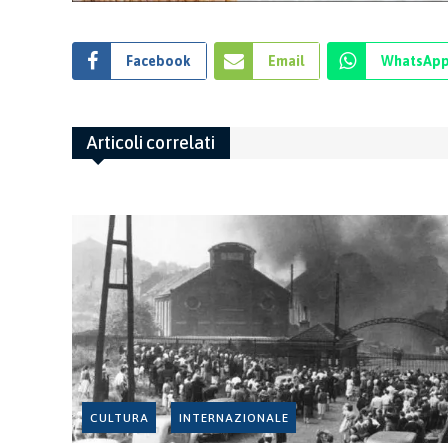
Facebook
Email
WhatsAp
Articoli correlati
CULTURA
INTERNAZIONALE