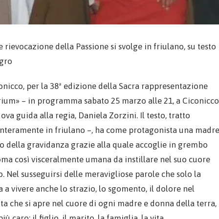
 rievocazione della Passione si svolge in friulano, su testo
egro
onicco, per la 38ª edizione della Sacra rappresentazione
terium» – in programma sabato 25 marzo alle 21, a Ciconicco
va guida alla regia, Daniela Zorzini. Il testo, tratto
– interamente in friulano –, ha come protagonista una madre
o della gravidanza grazie alla quale accoglie in grembo
 coma così visceralmente umana da instillare nel suo cuore
. Nel susseguirsi delle meravigliose parole che solo la
 vivere anche lo strazio, lo sgomento, il dolore nel
rita che si apre nel cuore di ogni madre e donna della terra,
caro: il figlio, il marito, la famiglia, la vita.