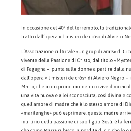
In occasione del 40° del terremoto, la tradizionale
tratto dall’opera «Il misteri de crôs» di Alviero N
L’Associazione culturale «Un grup di amîs» di Cic
vivente della Passione di Cristo, dal titolo «Mys
di Fagagna –, punta sulle donne a partire dalla nuo
dall’opera «Il misteri de crôs» di Alviero Negro 
Maria, che in un primo momento rivive il miracol
una vita nuova e a lei sconosciuta, così divina e
quell’amore di madre che è lo stesso amore di Dio
«marilenghe» può esprimere, questa madre arriva a
martirio della passione di suo figlio Gesù: è la fe
che come Maria subisce la perdita di ciò che le è più 