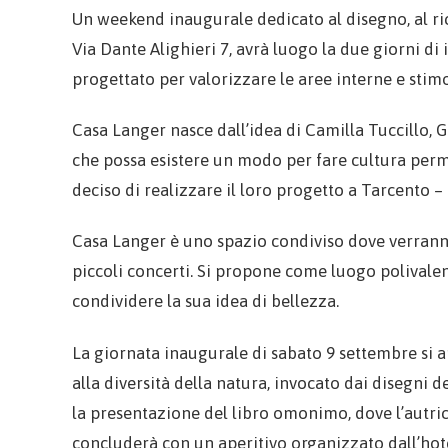
Un weekend inaugurale dedicato al disegno, al ricic
Via Dante Alighieri 7, avrà luogo la due giorni d
progettato per valorizzare le aree interne e stimol
Casa Langer nasce dall’idea di Camilla Tuccillo, G
che possa esistere un modo per fare cultura perm
deciso di realizzare il loro progetto a Tarcento – 
Casa Langer è uno spazio condiviso dove verranno o
piccoli concerti. Si propone come luogo polivale
condividere la sua idea di bellezza.
La giornata inaugurale di sabato 9 settembre si ap
alla diversità della natura, invocato dai disegni d
la presentazione del libro omonimo, dove l’autrice
concluderà con un aperitivo organizzato dall’hote