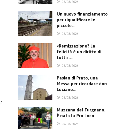
06/08/2026
Un nuovo finanziamento
per riqualificare le
piccole…
06/08/2026
«Remigrazione? La
felicità è un diritto di
tutti».…
06/08/2026
Pasian di Prato, una
Messa per ricordare don
Luciano…
06/08/2026
e
n
Muzzana del Turgnano.
È nata la Pro Loco
05/08/2026