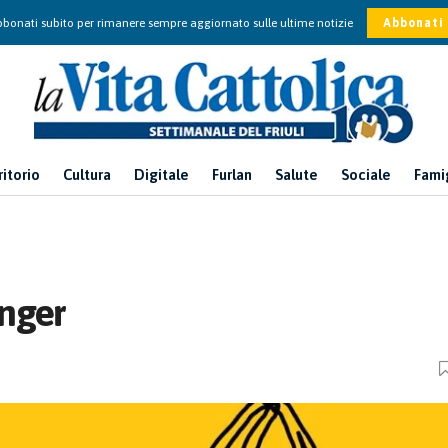
bonati subito per rimanere sempre aggiornato sulle ultime notizie
Abbonati
ritorio
Cultura
Digitale
Furlan
Salute
Sociale
Fami
anger