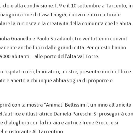
lo e alla condivisione. Il 9 e il 10 settembre a Tarcento, in
i inaugurazione di Casa Langer, nuovo centro culturale
are la curiosità e la creatività della comunità che le abita.
iulia Guanella e Paolo Stradaioli, tre ventottenni convinti
anente anche fuori dalle grandi città. Per questo hanno
9000 abitanti – alle porte dell’Alta Val Torre.
spitati corsi, laboratori, mostre, presentazioni di libri e
nte e aperto a chiunque abbia voglia di proporre e
rirà con la mostra “Animali Bellissimi”, un inno all’unicità 
ell’autrice e illustratrice Daniela Pareschi. Si proseguirà co
 dialogherà con la libraia e autrice Irene Greco, e si
l e ristorante Al Tarcentino.