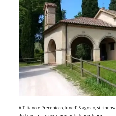
A Titiano e Precenicco, lunedì 5 agosto, si rinno
della neve” con vari momenti di preghiera.