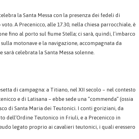
i celebra la Santa Messa con la presenza dei fedeli di
voto. A Precenicco, alle 17.30, nella chiesa parrocchiale, è
one fino al porto sul fiume Stella; ci sarà, quindi, l’imbarco
ve sulla motonave e la navigazione, accompagnata da
ve sarà celebrata la Santa Messa solenne.
esetta di campagna: a Titiano, nel XII secolo – nel contesto
Precenicco e di Latisana – ebbe sede una “commenda” (ossia
co di Santa Maria dei Teutonici. I conti goriziani, da
o dell’Ordine Teutonico in Friuli, e a Precenicco in
eudo legato proprio ai cavalieri teutonici, i quali eressero