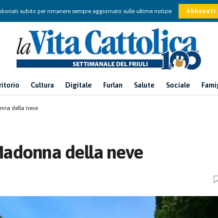
bonati subito per rimanere sempre aggiornato sulle ultime notizie
Abbonati
ritorio
Cultura
Digitale
Furlan
Salute
Sociale
Fami
onna della neve
 Madonna della neve