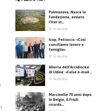
Palmanova. Nasce la
Fondazione, avviato
l’iter in…
07/08/2026
Icop, Petrucco: «Così
conciliamo lavoro e
famiglia»
07/08/2026
Allerta dell’Arcidiocesi
di Udine: «False e-mail…
06/08/2026
a
Marcinelle 70 anni dopo.
In Belgio, il Friuli
ricorda…
i