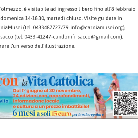
Tolmezzo, è visitabile ad ingresso libero fino all’8 febbraio
a domenica 14-18.30, martedì chiuso. Visite guidate in
arniaMusei (tel. 0433487727/79-info@carniamusei.org),
isacco (tel. 0433-41247-candonifrisacco@gmail.com).
re l’universo dell’illustrazione.