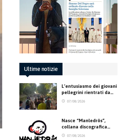
Ultime notizie
L’entusiasmo dei giovani
pellegrini rientrati da…
07/08/2026
Nasce “Manledrôs”,
collana discografica…
07/08/2026