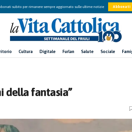
bonati subito per rimanere sempre aggiornato sulle ultime notizie
Abbonati
ritorio
Cultura
Digitale
Furlan
Salute
Sociale
Fami
 della fantasia”