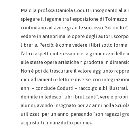
Ma è la prof.ssa Daniela Codutti, insegnante alla 
spiegare il legame tra l’esposizione di Tolmezzo e 
continuano ad avere grande successo. Secondo Co
vedere in anteprima le opere degli autori, scorpora
libreria. Perciò, è come vedere i libri sotto form
l’altro aspetto interessante è la grandezza dell
alle stesse opere artistiche riprodotte in dimensio
Non è poi da trascurare il valore aggiunto rappre
inquadramenti e letture diverse, con integrazioni 
anni – conclude Codutti – raccolgo albi illustrati
definite in tedesco “libri brulicanti”, vere e propr
alunni, avendo insegnato per 27 anni nella Scuola
utilizzati per un anno, pensando “son ragazzi gra
acquistarli innanzitutto per me».