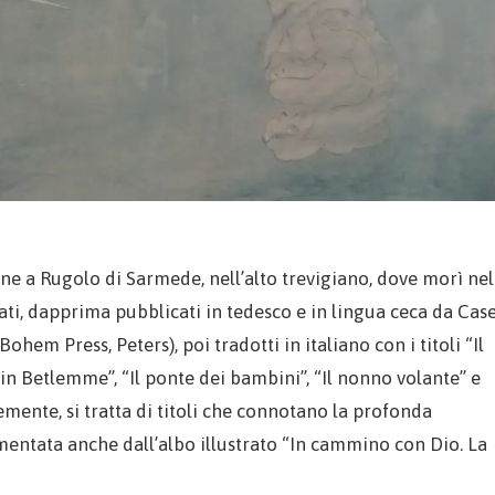
ne a Rugolo di Sarmede, nell’alto trevigiano, dove morì nel
trati, dapprima pubblicati in tedesco e in lingua ceca da Cas
hem Press, Peters), poi tradotti in italiano con i titoli “Il
o in Betlemme”, “Il ponte dei bambini”, “Il nonno volante” e
temente, si tratta di titoli che connotano la profonda
umentata anche dall’albo illustrato “In cammino con Dio. La