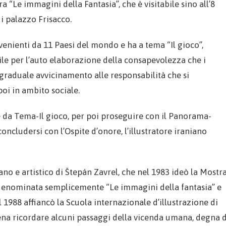
ra “Le immagini della Fantasia”, che è visitabile sino all’8
i palazzo Frisacco.
ovenienti da 11 Paesi del mondo e ha a tema “Il gioco”,
e per l’auto elaborazione della consapevolezza che i
 graduale avvicinamento alle responsabilità che si
oi in ambito sociale.
re da Tema-Il gioco, per poi proseguire con il Panorama-
ncludersi con l’Ospite d’onore, l’illustratore iraniano
no e artistico di Štepán Zavrel, che nel 1983 ideò la Mostr
oi denominata semplicemente “Le immagini della fantasia” e
l 1988 affiancò la Scuola internazionale d’illustrazione di
pena ricordare alcuni passaggi della vicenda umana, degna d