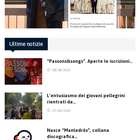
Ultime notizie
“Passons&songs”. Aperte le iscrizioni…
08/08/2026
L’entusiasmo dei giovani pellegrini
rientrati da…
07/08/2026
Nasce “Manledrôs”, collana
discografica…