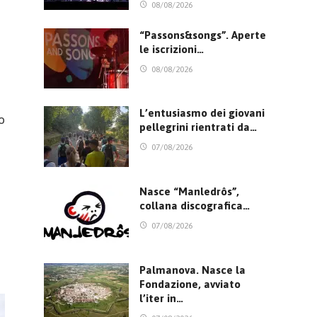
08/08/2026
“Passons&songs”. Aperte
le iscrizioni…
08/08/2026
L’entusiasmo dei giovani
o
pellegrini rientrati da…
07/08/2026
Nasce “Manledrôs”,
collana discografica…
07/08/2026
i
Palmanova. Nasce la
Fondazione, avviato
l’iter in…