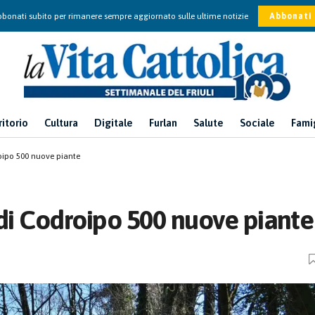
bonati subito per rimanere sempre aggiornato sulle ultime notizie
Abbonati
ritorio
Cultura
Digitale
Furlan
Salute
Sociale
Fami
roipo 500 nuove piante
 di Codroipo 500 nuove piante