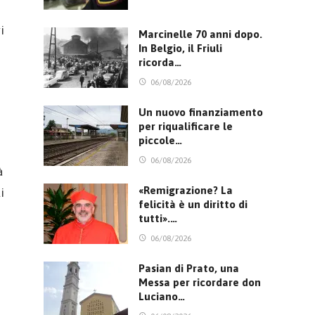
i
Marcinelle 70 anni dopo.
In Belgio, il Friuli
ricorda…
06/08/2026
Un nuovo finanziamento
per riqualificare le
piccole…
06/08/2026
à
«Remigrazione? La
i
felicità è un diritto di
tutti».…
06/08/2026
Pasian di Prato, una
Messa per ricordare don
Luciano…