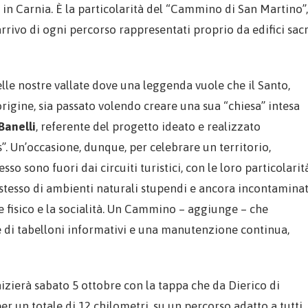
in Carnia. È la particolarità del “Cammino di San Martino”,
arrivo di ogni percorso rappresentati proprio da edifici sacr
lle nostre vallate dove una leggenda vuole che il Santo,
rigine, sia passato volendo creare una sua “chiesa” intesa
Banelli
, referente del progetto ideato e realizzato
”. Un’occasione, dunque, per celebrare un territorio,
o sono fuori dai circuiti turistici, con le loro particolarit
o stesso di ambienti naturali stupendi e ancora incontaminat
 fisico e la socialità. Un Cammino – aggiunge – che
e di tabelloni informativi e una manutenzione continua,
izierà sabato 5 ottobre con la tappa che da Dierico di
r un totale di 12 chilometri, su un percorso adatto a tutti.