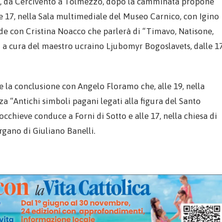
a, da Cercivento a Tolmezzo, dopo la camminata propone
le 17, nella Sala multimediale del Museo Carnico, con Igino
iude con Cristina Noacco che parlerà di “Timavo, Natisone,
li a cura del maestro ucraino Ljubomyr Bogoslavets, dalle 17
e la conclusione con Angelo Floramo che, alle 19, nella
za “Antichi simboli pagani legati alla figura del Santo
occhieve conduce a Forni di Sotto e alle 17, nella chiesa di
rgano di Giuliano Banelli.