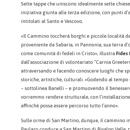
Sette tappe che uniscono idealmente sette chiese 
iniziativa giunta alla terza edizione, con punti d’
intitolati al Santo e Vescovo.
«Il Cammino toccherà borghi e piccole località de
proveniente da Sabaria, in Pannonia, sua terra d’o
come comunità di fedeli in Cristo», illustra
Fides 
dall’associazione di volontariato “Carnia Greeters
attraversando e facendo conoscere luoghi che spess
storiche, artistiche, culturali. «Godendo al temp
– sottolinea Banelli – e promuovendo il benessere
vorremmo rendere strutturale, con l’installazion
affinché possa essere percorso tutto l’anno».
Sulle orme di San Martino, dunque, il cammino in
Paularo conduce a San Martino di Rivalpo Valle, pe