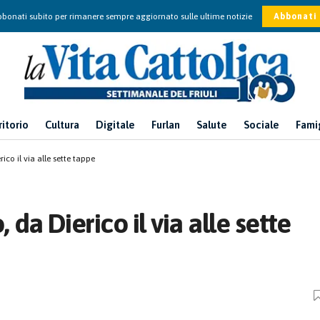
bonati subito per rimanere sempre aggiornato sulle ultime notizie
Abbonati
ritorio
Cultura
Digitale
Furlan
Salute
Sociale
Fami
co il via alle sette tappe
da Dierico il via alle sette