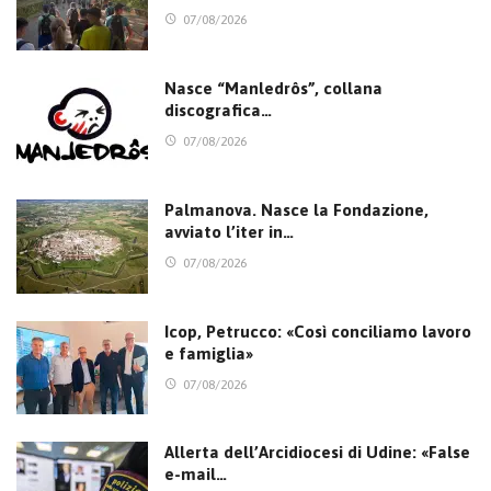
07/08/2026
Nasce “Manledrôs”, collana
discografica…
07/08/2026
Palmanova. Nasce la Fondazione,
avviato l’iter in…
07/08/2026
Icop, Petrucco: «Così conciliamo lavoro
e famiglia»
07/08/2026
Allerta dell’Arcidiocesi di Udine: «False
e-mail…