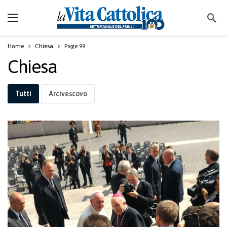
Home
Chiesa
Page 99
Chiesa
Tutti
Arcivescovo