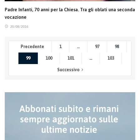
Padre Infanti, 70 anni per la Chiesa. Tra gli oblati una seconda
vocazione
20/08/2016
Precedente
1
…
97
98
99
100
101
…
103
Successivo