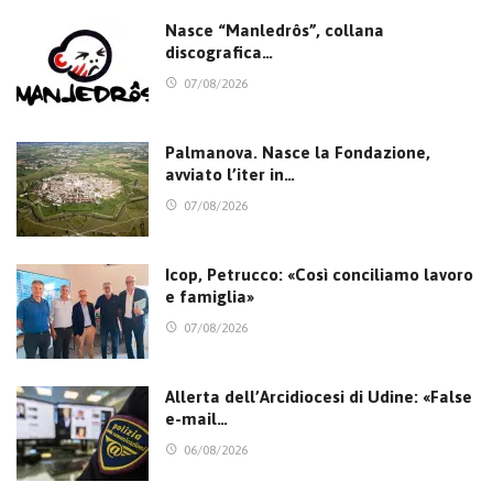
Nasce “Manledrôs”, collana
discografica…
07/08/2026
Palmanova. Nasce la Fondazione,
avviato l’iter in…
07/08/2026
Icop, Petrucco: «Così conciliamo lavoro
e famiglia»
07/08/2026
Allerta dell’Arcidiocesi di Udine: «False
e-mail…
06/08/2026