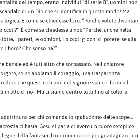
ntalità del tempo, erano individui “di serie B”, uomini non
scandalo di un Dio che si identifica in questo modo! Ma
a logica. È come se chiedesse loro: “Perché volete diventar
 piccoli?”. È come se chiedesse a noi: “Perché, anche nella
tte, i pareri, le opinioni, i piccoli giochi di potere, se alla
re libero? Che senso ha?”.
he banale ed è tutt’altro che sorpassato. Nell chiarore
corgere, se ne abbiamo il coraggio, una trasparenza
redere che questi richiami del Signore siano riferiti ad
iù in alto di noi. Ma ci siamo dentro tutti fino al collo, è
are addirittura per chi comanda lo sgabuzzino delle scope…
restia ci basta. Gesù ci parla di avere un cuore semplice
degne della fantasia di un romanziere per guadagnarci un