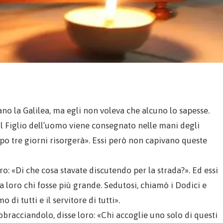
ano la Galilea, ma egli non voleva che alcuno lo sapesse.
 «Il Figlio dell’uomo viene consegnato nelle mani degli
po tre giorni risorgerà». Essi però non capivano queste
o: «Di che cosa stavate discutendo per la strada?». Ed essi
ra loro chi fosse più grande. Sedutosi, chiamò i Dodici e
o di tutti e il servitore di tutti».
bbracciandolo, disse loro: «Chi accoglie uno solo di questi