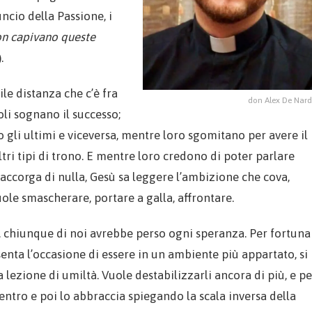
ncio della Passione, i
on capivano queste
.
le distanza che c’è fra
don Alex De Nar
oli sognano il successo;
ono gli ultimi e viceversa, mentre loro sgomitano per avere il
ltri tipi di trono. E mentre loro credono di poter parlare
accorga di nulla, Gesù sa leggere l’ambizione che cova,
vuole smascherare, portare a galla, affrontare.
, chiunque di noi avrebbe perso ogni speranza. Per fortuna
senta l’occasione di essere in un ambiente più appartato, si
 lezione di umiltà. Vuole destabilizzarli ancora di più, e pe
entro e poi lo abbraccia spiegando la scala inversa della