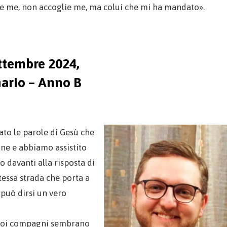
ie me, non accoglie me, ma colui che mi ha mandato».
ttembre 2024,
ario – Anno B
to le parole di Gesù che
one e abbiamo assistito
 davanti alla risposta di
tessa strada che porta a
può dirsi un vero
i suoi compagni sembrano