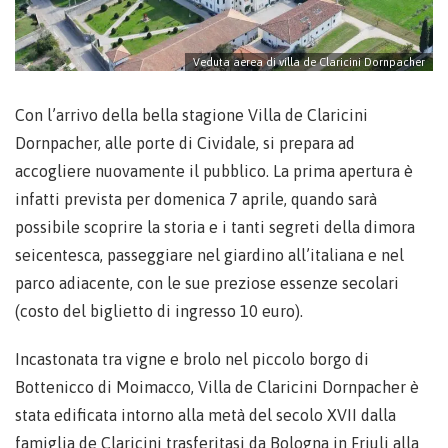
Veduta aerea di villa de Claricini Dornpacher
Con l’arrivo della bella stagione Villa de Claricini
Dornpacher, alle porte di Cividale, si prepara ad
accogliere nuovamente il pubblico. La prima apertura è
infatti prevista per domenica 7 aprile, quando sarà
possibile scoprire la storia e i tanti segreti della dimora
seicentesca, passeggiare nel giardino all’italiana e nel
parco adiacente, con le sue preziose essenze secolari
(costo del biglietto di ingresso 10 euro).
Incastonata tra vigne e brolo nel piccolo borgo di
Bottenicco di Moimacco, Villa de Claricini Dornpacher è
stata edificata intorno alla metà del secolo XVII dalla
famiglia de Claricini trasferitasi da Bologna in Friuli alla