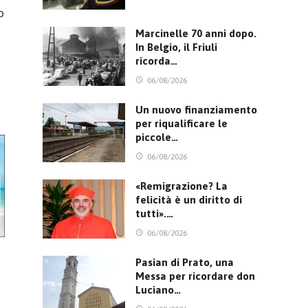
o
Marcinelle 70 anni dopo.
In Belgio, il Friuli
ricorda…
06/08/2026
Un nuovo finanziamento
per riqualificare le
piccole…
06/08/2026
«Remigrazione? La
felicità è un diritto di
tutti».…
06/08/2026
Pasian di Prato, una
Messa per ricordare don
Luciano…