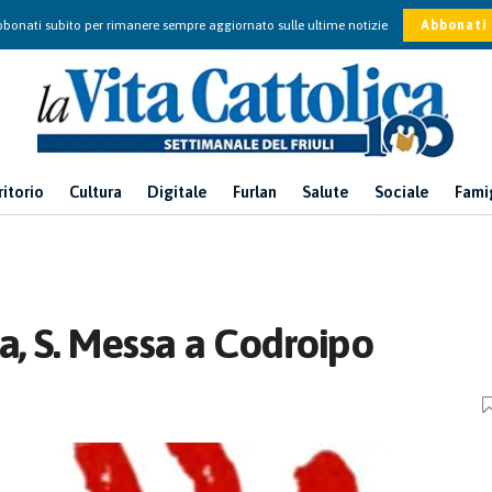
bonati subito per rimanere sempre aggiornato sulle ultime notizie
Abbonati
ritorio
Cultura
Digitale
Furlan
Salute
Sociale
Fami
a, S. Messa a Codroipo