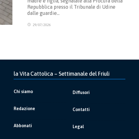
madre e figlia, segnalate alla Procura della
Repubblica presso il Tribunale di Udine
dalle guardie…
29/07/2026
la Vita Cattolica – Settimanale del Friuli
Chi siamo
Diffusori
Redazione
Contatti
Abbonati
Legal