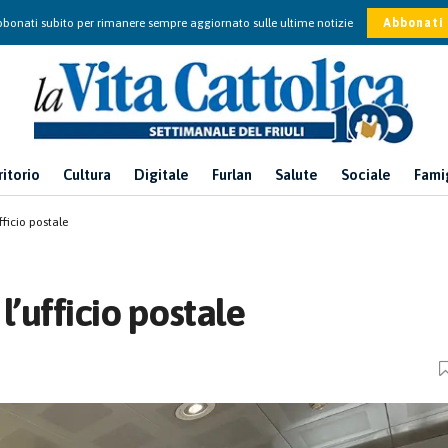
bonati subito per rimanere sempre aggiornato sulle ultime notizie
Abbonati
ritorio
Cultura
Digitale
Furlan
Salute
Sociale
Fami
fficio postale
l’ufficio postale