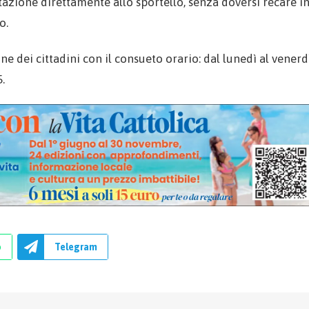
zione direttamente allo sportello, senza doversi recare i
o.
ne dei cittadini con il consueto orario: dal lunedì al venerdì
5.
p
Telegram