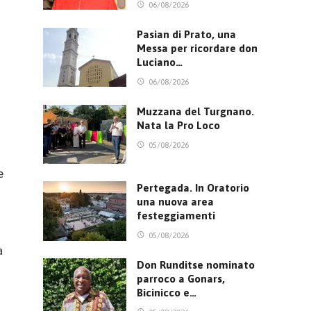
06/08/2026
Pasian di Prato, una
Messa per ricordare don
Luciano…
06/08/2026
Muzzana del Turgnano.
Nata la Pro Loco
05/08/2026
e
Pertegada. In Oratorio
una nuova area
festeggiamenti
05/08/2026
a
Don Runditse nominato
parroco a Gonars,
Bicinicco e…