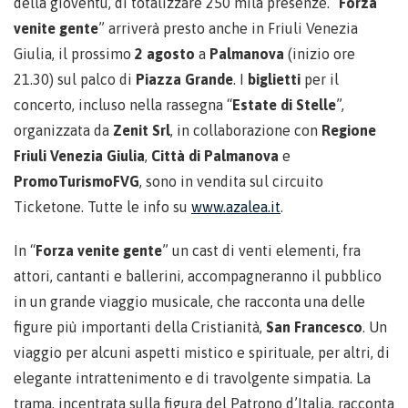
della gioventù, di totalizzare 250 mila presenze. “
Forza
venite gente
” arriverà presto anche in Friuli Venezia
Giulia, il prossimo
2 agosto
a
Palmanova
(inizio ore
21.30) sul palco di
Piazza Grande
. I
biglietti
per il
concerto, incluso nella rassegna “
Estate di Stelle
”,
organizzata da
Zenit Srl
, in collaborazione con
Regione
Friuli Venezia Giulia
,
Città di Palmanova
e
PromoTurismoFVG
, sono in vendita sul circuito
Ticketone. Tutte le info su
www.azalea.it
.
In “
Forza venite gente
” un cast di venti elementi, fra
attori, cantanti e ballerini, accompagneranno il pubblico
in un grande viaggio musicale, che racconta una delle
figure più importanti della Cristianità,
San Francesco
. Un
viaggio per alcuni aspetti mistico e spirituale, per altri, di
elegante intrattenimento e di travolgente simpatia. La
trama, incentrata sulla figura del Patrono d’Italia, racconta