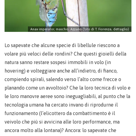
Anax imperator, maschio, Azzano (foto di T. Fiorenza, dettaglio)
Lo sapevate che alcune specie di libellule riescono a
volare più veloci delle rondini? Che questi gioielli della
natura sanno restare sospesi immobili in volo (in
hovering) e volteggiare anche all’indietro, di fianco,
compiendo spirali, salendo verso l’alto come frecce o
planando come un avvoltoio? Che la loro tecnica di volo e
le loro manovre aeree sono ineguagliabili, al punto che la
tecnologia umana ha cercato invano di riprodurne il
funzionamento (l’elicottero da combattimento è il
veivolo che più si avvicina alle loro performance, ma
ancora molto alla lontana)? Ancora: lo sapevate che