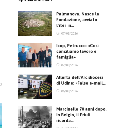
Palmanova. Nasce la
Fondazione, avviato
l’iter in…
07/08/2026
Icop, Petrucco: «Così
conciliamo lavoro e
famiglia»
07/08/2026
Allerta dell’Arcidiocesi
di Udine: «False e-mail…
a
06/08/2026
Marcinelle 70 anni dopo.
In Belgio, il Friuli
ricorda…