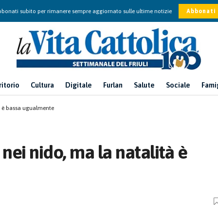
bonati subito per rimanere sempre aggiornato sulle ultime notizie
Abbonati
ritorio
Cultura
Digitale
Furlan
Salute
Sociale
Fami
ità è bassa ugualmente
i nei nido, ma la natalità è