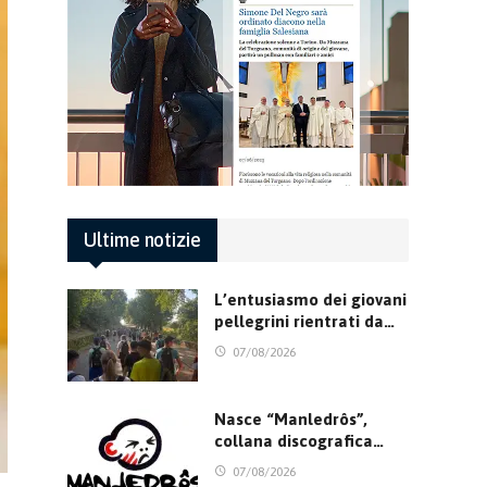
Ultime notizie
L’entusiasmo dei giovani
pellegrini rientrati da…
07/08/2026
Nasce “Manledrôs”,
collana discografica…
07/08/2026