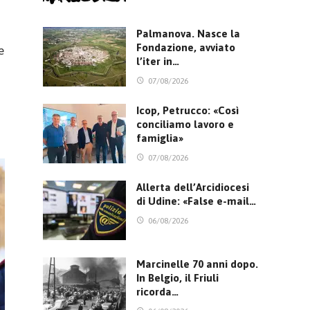
Palmanova. Nasce la
Fondazione, avviato
e
l’iter in…
07/08/2026
Icop, Petrucco: «Così
conciliamo lavoro e
famiglia»
07/08/2026
Allerta dell’Arcidiocesi
di Udine: «False e-mail…
06/08/2026
Marcinelle 70 anni dopo.
In Belgio, il Friuli
ricorda…