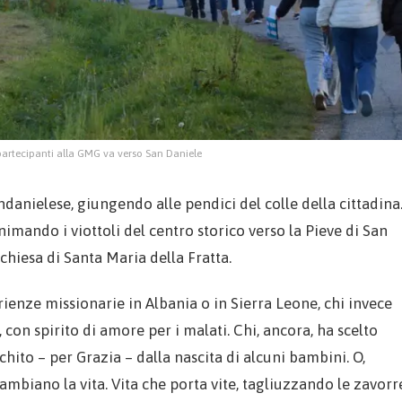
partecipanti alla GMG va verso San Daniele
danielese, giungendo alle pendici del colle della cittadina
imando i viottoli del centro storico verso la Pieve di San
chiesa di Santa Maria della Fratta.
rienze missionarie in Albania o in Sierra Leone, chi invece
 con spirito di amore per i malati. Chi, ancora, ha scelto
hito – per Grazia – dalla nascita di alcuni bambini. O,
ambiano la vita. Vita che porta vite, tagliuzzando le zavorr