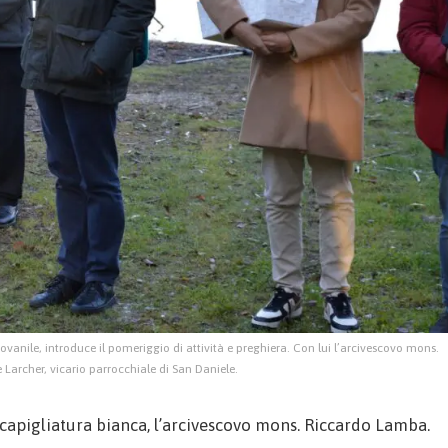
iovanile, introduce il pomeriggio di attività e preghiera. Con lui l’arcivescovo mons.
archer, vicario parrocchiale di San Daniele.
a capigliatura bianca, l’arcivescovo mons. Riccardo Lamba.