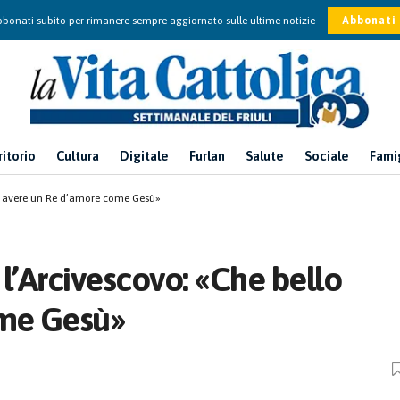
bonati subito per rimanere sempre aggiornato sulle ultime notizie
Abbonati
ritorio
Cultura
Digitale
Furlan
Salute
Sociale
Fami
lo avere un Re d’amore come Gesù»
 l’Arcivescovo: «Che bello
ome Gesù»