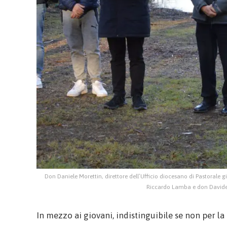
Don Daniele Morettin, direttore dell’Ufficio diocesano di Pastorale g
Riccardo Lamba e don Davide L
In mezzo ai giovani, indistinguibile se non per l