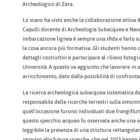
Archeologico di Zara.
Lo scavo ha visto anche la collaborazione attiva 
Capulli docente di Archeologia Subacquea e Nava
imbarcazione lignea è sempre una sfida e farlo s
la cosa ancora più formativa. Gli studenti hanno 
dettagli costruttivi e partecipare al rilievo fot
Università. A questo va aggiunto che lavorare in
arricchimento, dato dalla possibilità di confront
La ricerca archeologica subacquea sistematica dell
responsabile delle ricerche terrestri sulla omoni
quell’occasione furono individuati due frangiflutt
questo specchio acqueo fu osservata anche una sorta
leggibile la presenza di una struttura rettangolar
impulso alle future ricerche, che nel 2023 hanno 