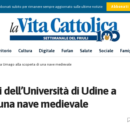
bonati subito per rimanere sempre aggiornato sulle ultime notizie
Abbonati
ritorio
Cultura
Digitale
Furlan
Salute
Sociale
Fami
ne a Umago alla scoperta di una nave medievale
 dell’Università di Udine a
 una nave medievale