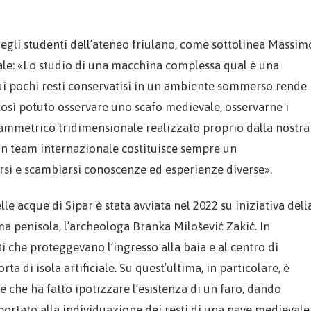
degli studenti dell’ateneo friulano, come sottolinea Massim
le: «Lo studio di una macchina complessa qual è una
ui pochi resti conservatisi in un ambiente sommerso rende
così potuto osservare uno scafo medievale, osservarne i
ogrammetrico tridimensionale realizzato proprio dalla nostra
 un team internazionale costituisce sempre un
arsi e scambiarsi conoscenze ed esperienze diverse».
e acque di Sipar è stata avviata nel 2022 su iniziativa dell
ma penisola, l’archeologa Branka Milošević Zakić. In
i che proteggevano l’ingresso alla baia e al centro di
 di isola artificiale. Su quest’ultima, in particolare, è
e che ha fatto ipotizzare l’esistenza di un faro, dando
portato alla individuazione dei resti di una nave medievale