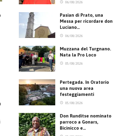
06/08/2026
o
Pasian di Prato, una
Messa per ricordare don
Luciano…
06/08/2026
Muzzana del Turgnano.
Nata la Pro Loco
05/08/2026
Pertegada. In Oratorio
una nuova area
festeggiamenti
a
05/08/2026
Don Runditse nominato
i
parroco a Gonars,
Bicinicco e…