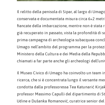
Il relitto della penisola di Sipar, al largo di Umag
conservata e documentata misura circa 6×2 metri 
fiancate della imbarcazione, mentre non è stata 
già recuperato in passato, vista la profondità di s
prima campagna di archeologia subacquea conclus
Umago nell’ambito del programma per la protezi
Ministero della Cultura e dei Media della Repubbli
chiamati a far parte anche gli archeologi dell’uni
Il Museo Civico di Umago ha coinvolto un team in
ricerca, che si è concentrata lungo il versante meri
condotta dalla professoressa Tea Katunarić Kirjako
professor Massimo Capulli del dipartimento di Stu
Udine e Dušanka Romanović, curatrice senior de