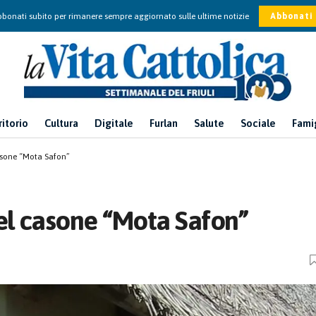
bonati subito per rimanere sempre aggiornato sulle ultime notizie
Abbonati
ritorio
Cultura
Digitale
Furlan
Salute
Sociale
Fami
asone “Mota Safon”
el casone “Mota Safon”