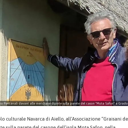
io Pantanali davant alle meridiane dipinte sulla parete del cason "Mota Safon" a Grado
o culturale Navarca di Aiello, all’Associazione “Graisani de
e sulla parete del casone dell’isola Mota Safon, nella