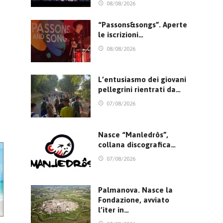
08/08/2026
“Passons&songs”. Aperte
le iscrizioni…
08/08/2026
L’entusiasmo dei giovani
pellegrini rientrati da…
07/08/2026
Nasce “Manledrôs”,
collana discografica…
07/08/2026
Palmanova. Nasce la
Fondazione, avviato
l’iter in…