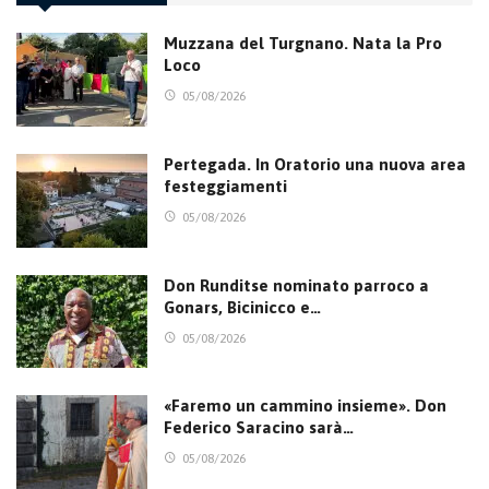
Muzzana del Turgnano. Nata la Pro
Loco
05/08/2026
Pertegada. In Oratorio una nuova area
festeggiamenti
05/08/2026
Don Runditse nominato parroco a
Gonars, Bicinicco e…
05/08/2026
«Faremo un cammino insieme». Don
Federico Saracino sarà…
05/08/2026