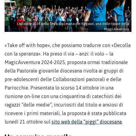
L'edizione 2024 della Festa diocesana dei Ragazzi, una delle tappe della
MagicAvventura
«Take off with hope», che possiamo tradurre con «Decolla
con la speranza». Ha preso il via – anzi: il volo – la
MagicAvventura 2024-2025, proposta ormai tradizionale
della Pastorale giovanile diocesana rivolta ai gruppi di
pre-adolescenti delle Collaborazioni pastorali e delle
Parrocchie. Presentata lo scorso 14 ottobre in una
riunione on-line con una cinquantina di catechisti dei
ragazzi “delle medie”, incuriositi dal titolo e ansiosi di
ricevere i primi materiali, la proposta è stata pubblicata
lunedì 21 ottobre sul
sito web della “piggì” diocesana
.