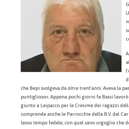
G
U
m
s
c
A
a
l
d
che Bepi svolgeva da oltre trent’anni. Aveva la p
puntiglioso». Appena pochi giorni fa Bassi lavor
giunto a Laipacco per le Cresime dei ragazzi dell
comprende anche le Parrocchie della B.V. del Carm
tesso tempo fedele, con quel sano orgoglio che de