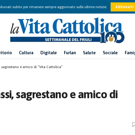
bonati subito per rimanere sempre aggiornato sulle ultime notizie
Abbonati
ritorio
Cultura
Digitale
Furlan
Salute
Sociale
Fami
 sagrestano e amico di “Vita Cattolica”
si, sagrestano e amico di