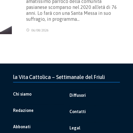
amatissimo parroco della comunità
pasianese scomparso nel 2020 all'età di 76
anni. Lo farà con una Santa Messa in suo
suffragio, in programma…
06/08/2026
la Vita Cattolica – Settimanale del Friuli
Chi siamo
Diffusori
Redazione
Contatti
Abbonati
Legal