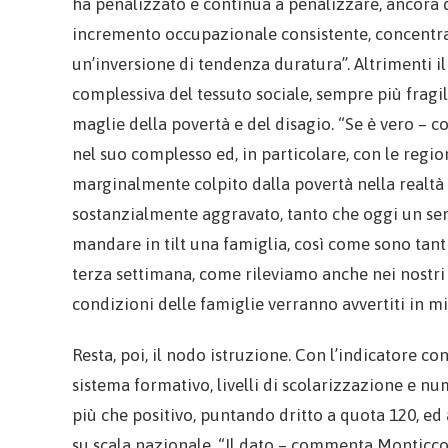
ha penalizzato e continua a penalizzare, ancora d
incremento occupazionale consistente, concentrato
un’inversione di tendenza duratura”. Altrimenti il 
complessiva del tessuto sociale, sempre più frag
maglie della povertà e del disagio. “Se è vero – 
nel suo complesso ed, in particolare, con le regio
marginalmente colpito dalla povertà nella realtà q
sostanzialmente aggravato, tanto che oggi un se
mandare in tilt una famiglia, così come sono tantis
terza settimana, come rileviamo anche nei nostri sp
condizioni delle famiglie verranno avvertiti in mi
Resta, poi, il nodo istruzione. Con l’indicatore c
sistema formativo, livelli di scolarizzazione e num
più che positivo, puntando dritto a quota 120, ed 
su scala nazionale. “Il dato – commenta Monticc