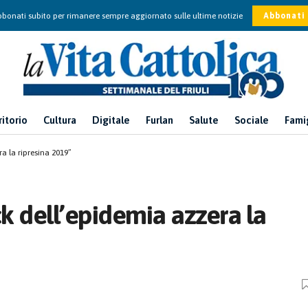
bonati subito per rimanere sempre aggiornato sulle ultime notizie
Abbonati
ritorio
Cultura
Digitale
Furlan
Salute
Sociale
Fami
a la ripresina 2019”
ck dell’epidemia azzera la