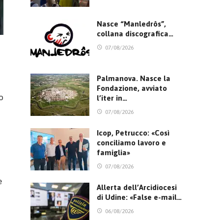
Nasce “Manledrôs”,
collana discografica…
07/08/2026
Palmanova. Nasce la
Fondazione, avviato
o
l’iter in…
07/08/2026
Icop, Petrucco: «Così
conciliamo lavoro e
famiglia»
07/08/2026
e
Allerta dell’Arcidiocesi
di Udine: «False e-mail…
06/08/2026