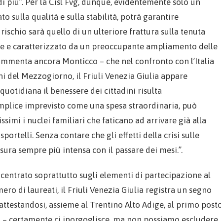
i più”. Per la Cisl Fvg, dunque, evidentemente solo un
 sulla qualità e sulla stabilità, potrà garantire
rischio sarà quello di un ulteriore frattura sulla tenuta
ile e caratterizzato da un preoccupante ampliamento delle
commenta ancora Monticco – che nel confronto con l’Italia
ni del Mezzogiorno, il Friuli Venezia Giulia appare
uotidiana il benessere dei cittadini risulta
mplice imprevisto come una spesa straordinaria, può
simi i nuclei familiari che faticano ad arrivare già alla
ortelli. Senza contare che gli effetti della crisi sulle
sura sempre più intensa con il passare dei mesi.”.
oncentrato soprattutto sugli elementi di partecipazione al
ero di laureati, il Friuli Venezia Giulia registra un segno
attestandosi, assieme al Trentino Alto Adige, al primo post
o – certamente ci inorgoglisce, ma non possiamo escludere