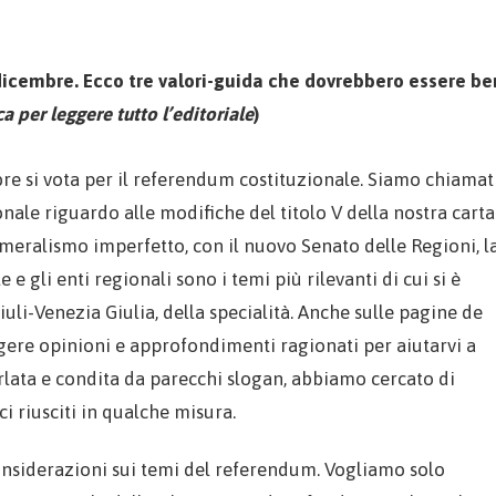
dicembre. Ecco tre valori-guida che dovrebbero essere be
ca per leggere tutto l’editoriale
)
e si vota per il referendum costituzionale. Siamo chiamat
nale riguardo alle modifiche del titolo V della nostra carta
eralismo imperfetto, con il nuovo Senato delle Regioni, l
 e gli enti regionali sono i temi più rilevanti di cui si è
riuli-Venezia Giulia, della specialità. Anche sulle pagine de
ggere opinioni e approfondimenti ragionati per aiutarvi a
lata e condita da parecchi slogan, abbiamo cercato di
ci riusciti in qualche misura.
considerazioni sui temi del referendum. Vogliamo solo