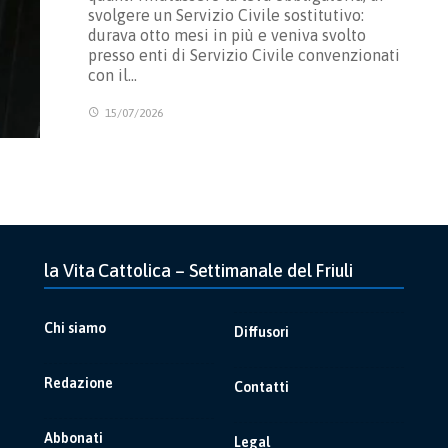
svolgere un Servizio Civile sostitutivo:
durava otto mesi in più e veniva svolto
presso enti di Servizio Civile convenzionati
con il…
15/07/2026
la Vita Cattolica – Settimanale del Friuli
Chi siamo
Diffusori
Redazione
Contatti
Abbonati
Legal