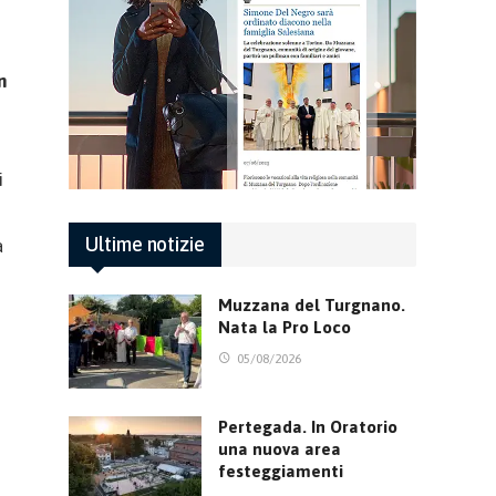
n
i
Ultime notizie
a
Muzzana del Turgnano.
Nata la Pro Loco
05/08/2026
Pertegada. In Oratorio
una nuova area
festeggiamenti