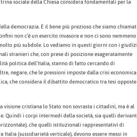
ttrina sociale della Chiesa considera fondamentali per la
e della democrazia. È il bene più prezioso che siamo chiamat
onfini non c’è un esercito invasore e non ci sono nemmeno
molto più subdole. Lo vediamo in questi giorni con i giudiz
rnali stranieri che, con prese di posizione esageratamente
à politica dell’Italia, stanno di fatto cercando di
oltre, negare, che le pressioni imposte dalla crisi economica
ca, che considera il dibattito democratico tra tesi opposte
a visione cristiana lo Stato non sovrasta i cittadini, ma è al
e. Quindi i corpi intermedi della società, sia quelli derivant
orizzontale), che quelli istituzionali rappresentativi di
ra Italia (sussidiarietà verticale), devono essere messi in