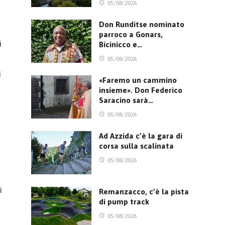
05/08/2026
Don Runditse nominato
parroco a Gonars,
i
Bicinicco e…
05/08/2026
i
«Faremo un cammino
insieme». Don Federico
Saracino sarà…
05/08/2026
Ad Azzida c’è la gara di
corsa sulla scalinata
05/08/2026
i
Remanzacco, c’è la pista
di pump track
05/08/2026