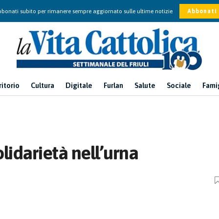
bonati subito per rimanere sempre aggiornato sulle ultime notizie
Abbonati
ritorio
Cultura
Digitale
Furlan
Salute
Sociale
Fami
olidarietà nell’urna