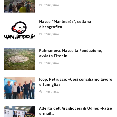
07/08/2026
Nasce “Manledrôs”, collana
discografica…
07/08/2026
Palmanova. Nasce la Fondazione,
avviato l’iter in…
07/08/2026
Icop, Petrucco: «Così conciliamo lavoro
e famiglia»
07/08/2026
Allerta dell’Arcidiocesi di Udine: «False
e-mail…