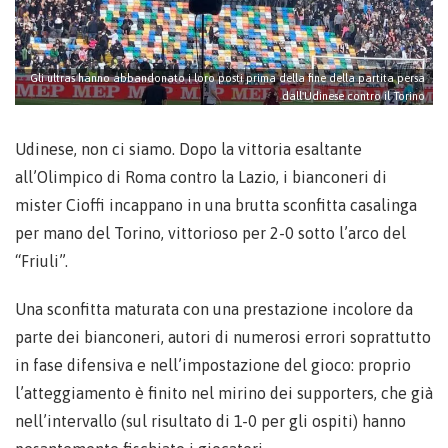
Gli ultras hanno abbandonato i loro posti prima della fine della partita persa
dall'Udinese contro il Torino
Udinese, non ci siamo. Dopo la vittoria esaltante
all’Olimpico di Roma contro la Lazio, i bianconeri di
mister Cioffi incappano in una brutta sconfitta casalinga
per mano del Torino, vittorioso per 2-0 sotto l’arco del
“Friuli”.
Una sconfitta maturata con una prestazione incolore da
parte dei bianconeri, autori di numerosi errori soprattutto
in fase difensiva e nell’impostazione del gioco: proprio
l’atteggiamento è finito nel mirino dei supporters, che già
nell’intervallo (sul risultato di 1-0 per gli ospiti) hanno