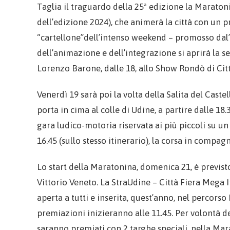
Taglia il traguardo della 25ª edizione la Maratoni
dell’edizione 2024), che animerà la città con un p
“cartellone”dell’intenso weekend – promosso dal’
dell’animazione e dell’integrazione si aprirà la 
Lorenzo Barone, dalle 18, allo Show Rondò di Citt
Venerdì 19 sarà poi la volta della Salita del Caste
porta in cima al colle di Udine, a partire dalle 18
gara ludico-motoria riservata ai più piccoli su un
16.45 (sullo stesso itinerario), la corsa in compa
Lo start della Maratonina, domenica 21, è previsto 
Vittorio Veneto. La StraUdine – Città Fiera Mega I
aperta a tutti e inserita, quest’anno, nel percorso
premiazioni inizieranno alle 11.45. Per volontà d
saranno premiati con 2 targhe speciali, nella Mara