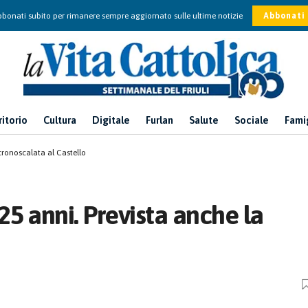
bonati subito per rimanere sempre aggiornato sulle ultime notizie
Abbonati
ritorio
Cultura
Digitale
Furlan
Salute
Sociale
Fami
cronoscalata al Castello
5 anni. Prevista anche la