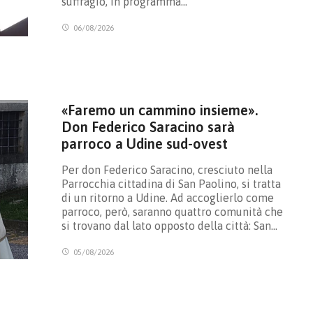
suffragio, in programma…
06/08/2026
«Faremo un cammino insieme».
Don Federico Saracino sarà
parroco a Udine sud-ovest
Per don Federico Saracino, cresciuto nella
Parrocchia cittadina di San Paolino, si tratta
di un ritorno a Udine. Ad accoglierlo come
parroco, però, saranno quattro comunità che
si trovano dal lato opposto della città: San…
05/08/2026