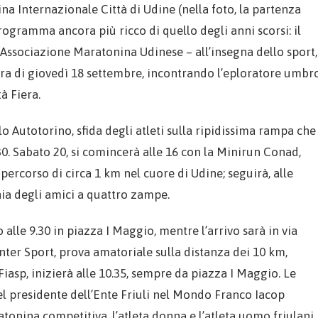
na Internazionale Città di Udine (nella foto, la partenza
rogramma ancora più ricco di quello degli anni scorsi: il
Associazione Maratonina Udinese – all’insegna dello sport,
sera di giovedì 18 settembre, incontrando l’eploratore umbr
à Fiera.
llo Autotorino, sfida degli atleti sulla ripidissima rampa che
.30. Sabato 20, si comincerà alle 16 con la Minirun Conad,
 percorso di circa 1 km nel cuore di Udine; seguirà, alle
gnia degli amici a quattro zampe.
alle 9.30 in piazza I Maggio, mentre l’arrivo sarà in via
nter Sport, prova amatoriale sulla distanza dei 10 km,
 Fiasp, inizierà alle 10.35, sempre da piazza I Maggio. Le
el presidente dell’Ente Friuli nel Mondo Franco Iacop
tonina competitiva, l’atleta donna e l’atleta uomo friulani