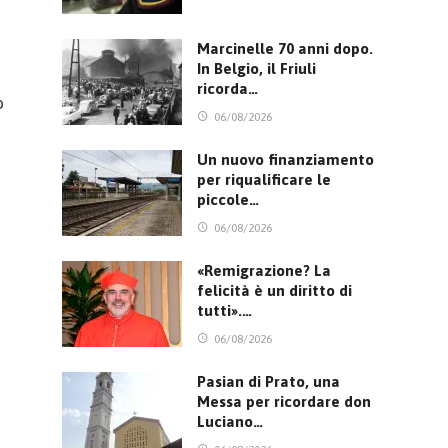
Marcinelle 70 anni dopo.
In Belgio, il Friuli
ricorda…
o
06/08/2026
Un nuovo finanziamento
per riqualificare le
piccole…
06/08/2026
«Remigrazione? La
felicità è un diritto di
tutti».…
06/08/2026
Pasian di Prato, una
Messa per ricordare don
Luciano…