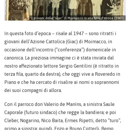
I giovani della "Giac" di Moimacco in una foto d'epoca (1947)
In questa foto d’epoca – risale al 1947 – sono ritratti i
giovani dell’Azione Cattolica (Giac) di Moimacco, in
occasione dell’incontro (“conferenza”) domenicale in
canonica. La preziosa immagine ci è stata inviata dal
nostro affezionato lettore Sergio Gentilini (è ritratto in
terza fila, quarto da destra), che oggi vive a Roveredo in
Piano e che ha cercato di risalire ai nomi o soprannomi
dei suoi compagni di allora.
Con il parroco don Valerio de Manìns, a sinistra Saule
Caporale (futuro sindaco) che regge la bandiera; e poi
Cleber, Nogarino, Nico Baita, Ermes Ripetti, detto “turo”,
primo a sinistra; quindi, Enzo e Bruno Cotterli, Remo