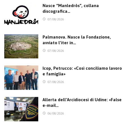
Nasce “Manledrôs”, collana
discografica…
07/08/2026
Palmanova. Nasce la Fondazione,
avviato l’iter in…
07/08/2026
Icop, Petrucco: «Così conciliamo lavoro
e famiglia»
07/08/2026
Allerta dell’Arcidiocesi di Udine: «False
e-mail…
06/08/2026