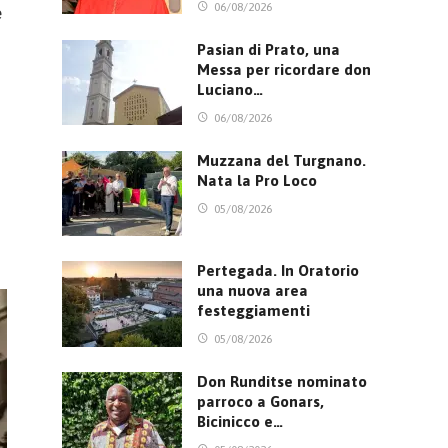
06/08/2026
e
Pasian di Prato, una
Messa per ricordare don
Luciano…
06/08/2026
Muzzana del Turgnano.
Nata la Pro Loco
05/08/2026
Pertegada. In Oratorio
una nuova area
festeggiamenti
05/08/2026
Don Runditse nominato
parroco a Gonars,
Bicinicco e…