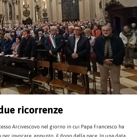
 due ricorrenze
tesso Arcivescovo nel giorno in cui Papa Francesco ha
a per invocare, appunto, il dono della pace. In una data