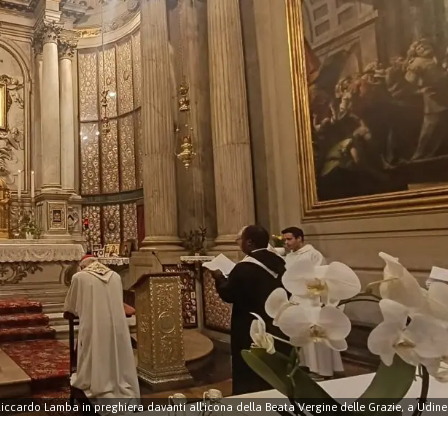
Riccardo Lamba in preghiera davanti all'icona della Beata Vergine delle Grazie, a Udine