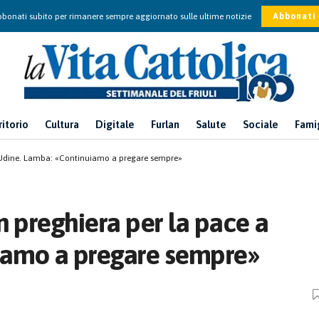
bonati subito per rimanere sempre aggiornato sulle ultime notizie
Abbonati
ritorio
Cultura
Digitale
Furlan
Salute
Sociale
Fami
 a Udine. Lamba: «Continuiamo a pregare sempre»
n preghiera per la pace a
iamo a pregare sempre»