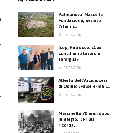
Palmanova. Nasce la
a
Fondazione, avviato
l’iter in…
o
07/08/2026
0
Icop, Petrucco: «Così
conciliamo lavoro e
famiglia»
07/08/2026
Allerta dell’Arcidiocesi
di Udine: «False e-mail…
e
06/08/2026
a
Marcinelle 70 anni dopo.
In Belgio, il Friuli
ricorda…