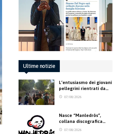
Ultime notizie
L’entusiasmo dei giovani
pellegrini rientrati da…
07/08/2026
Nasce “Manledrôs”,
collana discografica…
07/08/2026