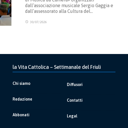
dall’associazione musicale Sergio Gaggia e
dall’assessorato alla Cultura del…
30/07/2026
la Vita Cattolica – Settimanale del Friuli
Chi siamo
Diffusori
Redazione
Contatti
Abbonati
Legal