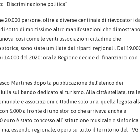
o: “Discriminazione politica”
e 20.000 persone, oltre a diverse centinaia di rievocatori d
 di sotto di moltissime altre manifestazioni che dimostran
manova, così come le venti associazioni cittadine che
storica, sono state umiliate dai riparti regionali. Dai 19.00
ai 14.000 del 2020: ora la Regione decide di finanziarci con
esco Martines dopo la pubblicazione dell’elenco dei
ulia sul bando dedicato al turismo. Alla città stellata, tra l
nale e associazioni cittadine solo una, quella legata all
 con 5.000 a fronte di uno storico che arrivava anche a
0 euro è stato concesso all’Istituzione musicale e sinfonica
ma, essendo regionale, opera su tutto il territorio del FVG.