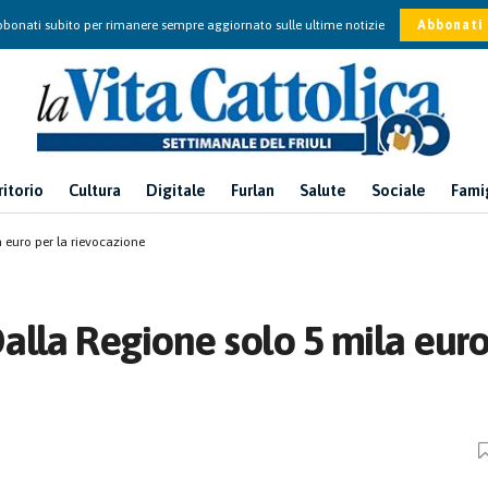
bonati subito per rimanere sempre aggiornato sulle ultime notizie
Abbonati
ritorio
Cultura
Digitale
Furlan
Salute
Sociale
Fami
 euro per la rievocazione
alla Regione solo 5 mila eur