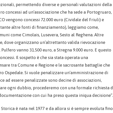
ezionali, permettendo diverse e personali valutazioni della
euro concessi ad un’associazione che ha sede a Portogruaro,
CO vengono concessi 72.000 euro (Cividale del Friuli) e
tante altre fonti di finanziamento), leggiamo come,
omuni come Cimolais, Lusevera, Sesto al Reghena. Altre
e, dove organizzano un’altrettanto valida rievocazione
 A Pulfero vanno 31.500 euro, a Stregna 9.000 euro. E questo
concessi. Il sospetto è che sia stata operata una
pensare tra Comune e Regione e le sacrosante battaglie che
ro Ospedale. Si vuole penalizzare un’amministrazione di
ece ad essere penalizzate sono decine di associazioni,
 fugare ogni dubbio, procederemo con una formale richiesta d
a documentazione con cui ha preso questa iniqua decisione”.
Storica è nata nel 1977 e da allora si è sempre evoluta fino