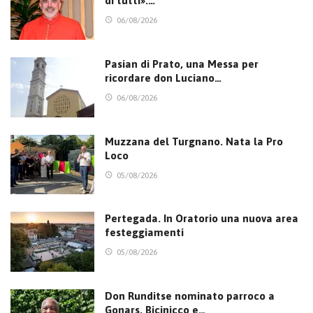
di tutti».…
06/08/2026
Pasian di Prato, una Messa per
ricordare don Luciano…
06/08/2026
Muzzana del Turgnano. Nata la Pro
Loco
05/08/2026
Pertegada. In Oratorio una nuova area
festeggiamenti
05/08/2026
Don Runditse nominato parroco a
Gonars, Bicinicco e…