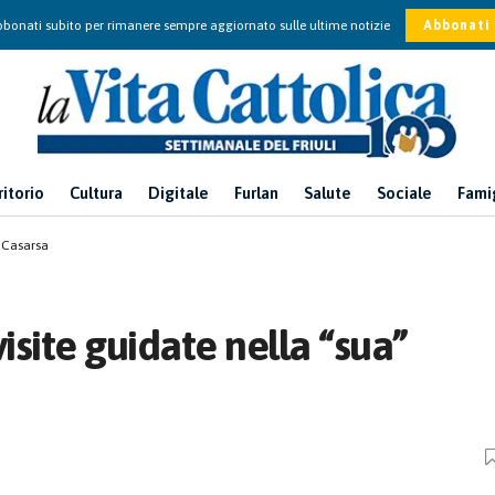
bonati subito per rimanere sempre aggiornato sulle ultime notizie
Abbonati
ritorio
Cultura
Digitale
Furlan
Salute
Sociale
Fami
” Casarsa
visite guidate nella “sua”