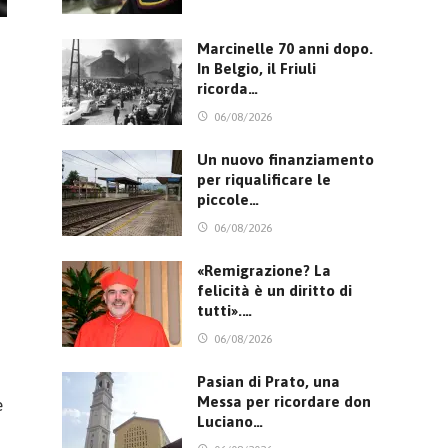
Marcinelle 70 anni dopo.
In Belgio, il Friuli
ricorda…
06/08/2026
Un nuovo finanziamento
per riqualificare le
piccole…
06/08/2026
«Remigrazione? La
felicità è un diritto di
tutti».…
06/08/2026
Pasian di Prato, una
Messa per ricordare don
e
Luciano…